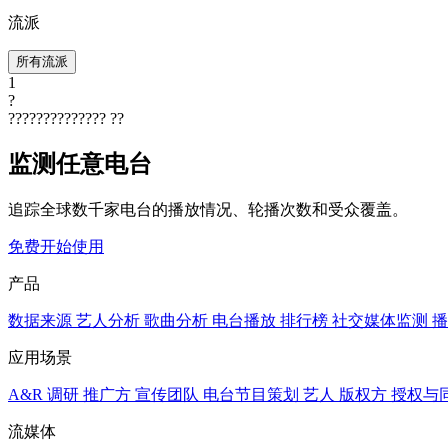
流派
所有流派
1
?
??????????????
??
监测任意电台
追踪全球数千家电台的播放情况、轮播次数和受众覆盖。
免费开始使用
产品
数据来源
艺人分析
歌曲分析
电台播放
排行榜
社交媒体监测
播
应用场景
A&R 调研
推广方
宣传团队
电台节目策划
艺人
版权方
授权与
流媒体