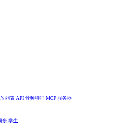
放列表
API
音频特征
MCP 服务器
同步
学生