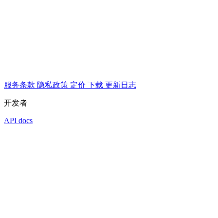
服务条款
隐私政策
定价
下载
更新日志
开发者
API docs