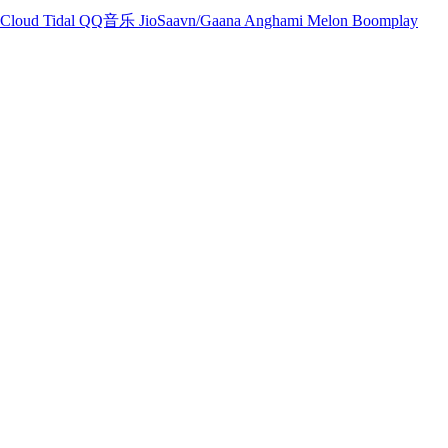
Cloud
Tidal
QQ音乐
JioSaavn/Gaana
Anghami
Melon
Boomplay