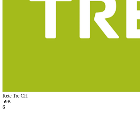
Rete Tre
CH
59K
6