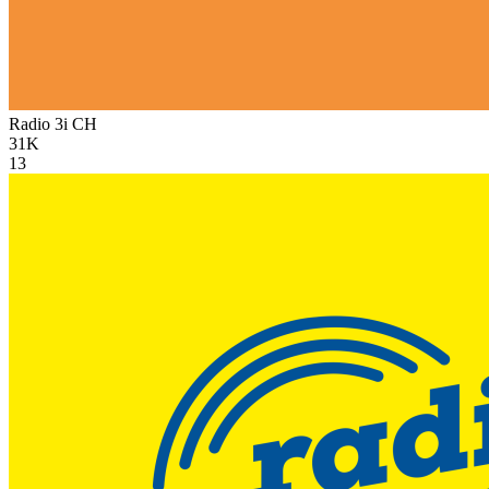
Radio 3i
CH
31K
13