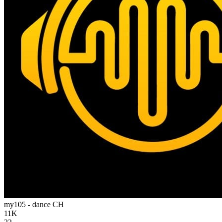
my105 - dance
CH
11K