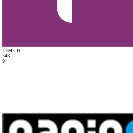
LFM
CH
34K
9