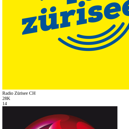
Radio Zürisee
CH
28K
14