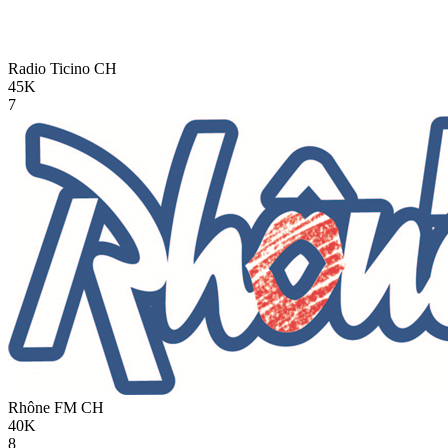
Radio Ticino
CH
45K
7
Rhône FM
CH
40K
8