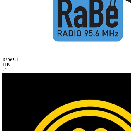
Rabe
CH
11K
21