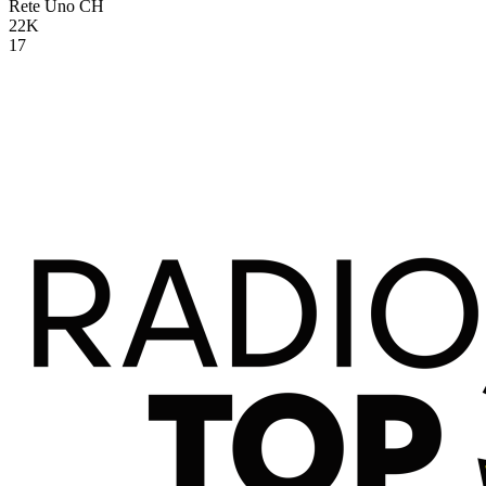
Rete Uno
CH
22K
17