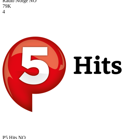
Radio Norge
NO
79K
4
P5 Hits
NO