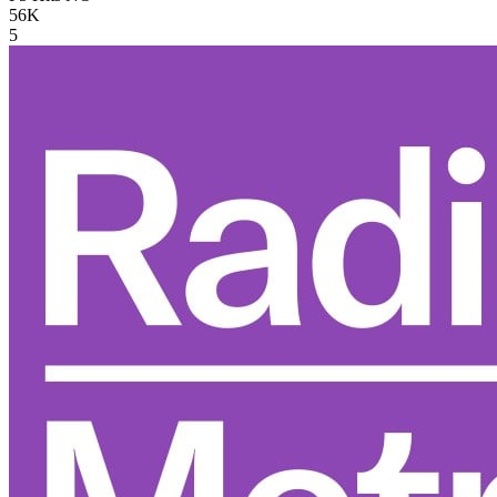
56K
5