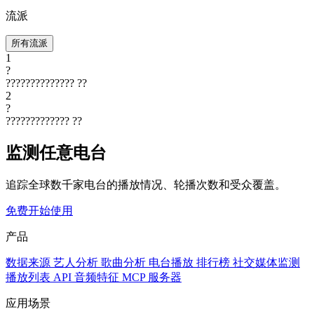
流派
所有流派
1
?
??????????????
??
2
?
?????????????
??
监测任意电台
追踪全球数千家电台的播放情况、轮播次数和受众覆盖。
免费开始使用
产品
数据来源
艺人分析
歌曲分析
电台播放
排行榜
社交媒体监测
播放列表
API
音频特征
MCP 服务器
应用场景