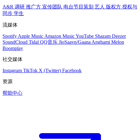
A&R 调研
推广方
宣传团队
电台节目策划
艺人
版权方
授权与
同步
学生
流媒体
Spotify
Apple Music
Amazon Music
YouTube
Shazam
Deezer
SoundCloud
Tidal
QQ音乐
JioSaavn/Gaana
Anghami
Melon
Boomplay
社交媒体
Instagram
TikTok
X (Twitter)
Facebook
资源
帮助中心