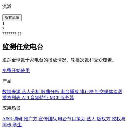
流派
所有流派
1
?
???????
??
监测任意电台
追踪全球数千家电台的播放情况、轮播次数和受众覆盖。
免费开始使用
产品
数据来源
艺人分析
歌曲分析
电台播放
排行榜
社交媒体监测
播放列表
API
音频特征
MCP 服务器
应用场景
A&R 调研
推广方
宣传团队
电台节目策划
艺人
版权方
授权与
同步
学生