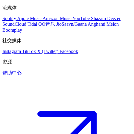
流媒体
Spotify
Apple Music
Amazon Music
YouTube
Shazam
Deezer
SoundCloud
Tidal
QQ音乐
JioSaavn/Gaana
Anghami
Melon
Boomplay
社交媒体
Instagram
TikTok
X (Twitter)
Facebook
资源
帮助中心