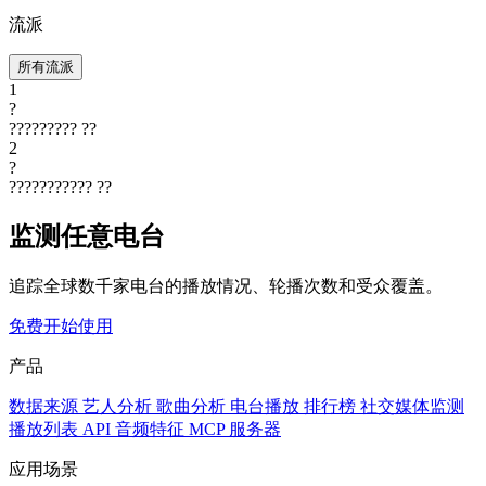
流派
所有流派
1
?
?????????
??
2
?
???????????
??
监测任意电台
追踪全球数千家电台的播放情况、轮播次数和受众覆盖。
免费开始使用
产品
数据来源
艺人分析
歌曲分析
电台播放
排行榜
社交媒体监测
播放列表
API
音频特征
MCP 服务器
应用场景