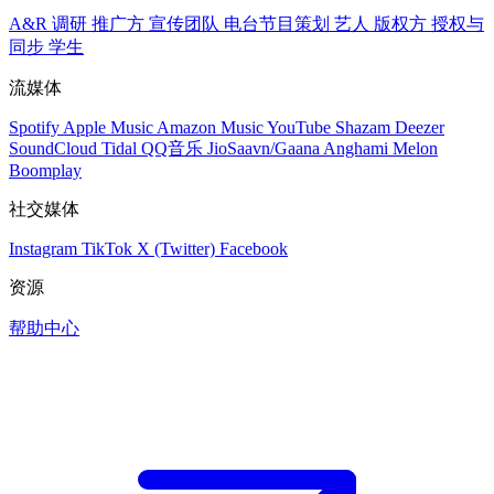
A&R 调研
推广方
宣传团队
电台节目策划
艺人
版权方
授权与
同步
学生
流媒体
Spotify
Apple Music
Amazon Music
YouTube
Shazam
Deezer
SoundCloud
Tidal
QQ音乐
JioSaavn/Gaana
Anghami
Melon
Boomplay
社交媒体
Instagram
TikTok
X (Twitter)
Facebook
资源
帮助中心