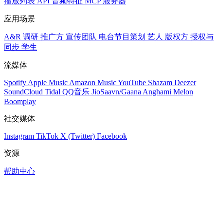
播放列表
API
音频特征
MCP 服务器
应用场景
A&R 调研
推广方
宣传团队
电台节目策划
艺人
版权方
授权与
同步
学生
流媒体
Spotify
Apple Music
Amazon Music
YouTube
Shazam
Deezer
SoundCloud
Tidal
QQ音乐
JioSaavn/Gaana
Anghami
Melon
Boomplay
社交媒体
Instagram
TikTok
X (Twitter)
Facebook
资源
帮助中心