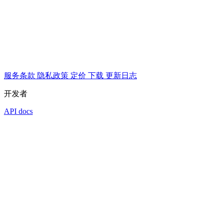
服务条款
隐私政策
定价
下载
更新日志
开发者
API docs