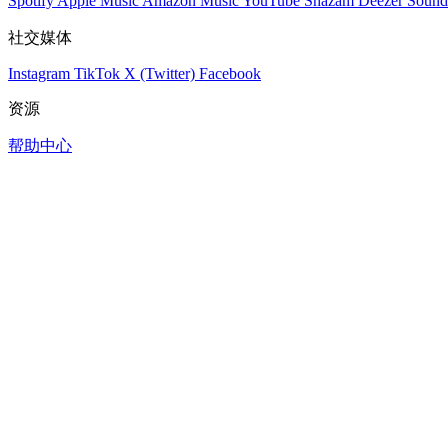
Spotify
Apple Music
Amazon Music
YouTube
Shazam
Deezer
Sound
社交媒体
Instagram
TikTok
X (Twitter)
Facebook
资源
帮助中心