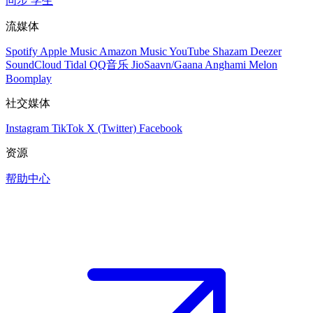
同步
学生
流媒体
Spotify
Apple Music
Amazon Music
YouTube
Shazam
Deezer
SoundCloud
Tidal
QQ音乐
JioSaavn/Gaana
Anghami
Melon
Boomplay
社交媒体
Instagram
TikTok
X (Twitter)
Facebook
资源
帮助中心