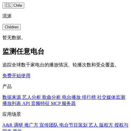
🇨🇱 Chile
流派
Children
暂无数据。
监测任意电台
追踪全球数千家电台的播放情况、轮播次数和受众覆盖。
免费开始使用
产品
数据来源
艺人分析
歌曲分析
电台播放
排行榜
社交媒体监测
播放列表
API
音频特征
MCP 服务器
应用场景
A&R 调研
推广方
宣传团队
电台节目策划
艺人
版权方
授权与