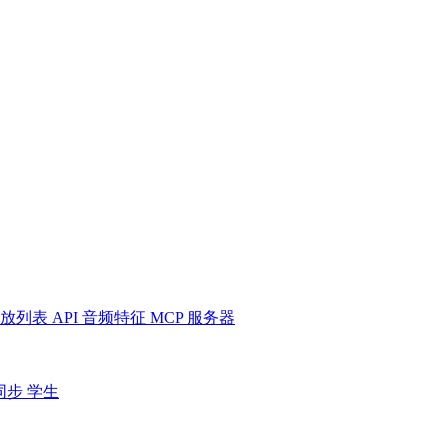
放列表
API
音频特征
MCP 服务器
同步
学生