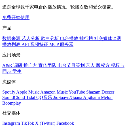
追踪全球数千家电台的播放情况、轮播次数和受众覆盖。
免费开始使用
产品
数据来源
艺人分析
歌曲分析
电台播放
排行榜
社交媒体监测
播放列表
API
音频特征
MCP 服务器
应用场景
A&R 调研
推广方
宣传团队
电台节目策划
艺人
版权方
授权与
同步
学生
流媒体
Spotify
Apple Music
Amazon Music
YouTube
Shazam
Deezer
SoundCloud
Tidal
QQ音乐
JioSaavn/Gaana
Anghami
Melon
Boomplay
社交媒体
Instagram
TikTok
X (Twitter)
Facebook