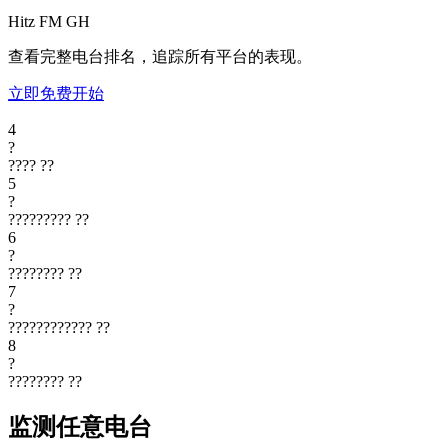
Hitz FM
GH
查看完整电台排名，追踪所有平台的表现。
立即免费开始
4
?
????
??
5
?
?????????
??
6
?
????????
??
7
?
????????????
??
8
?
????????
??
监测任意电台