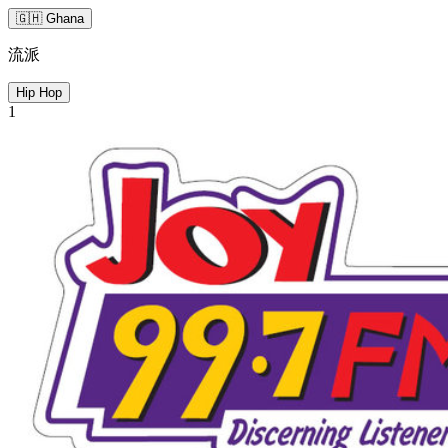
🇬🇭 Ghana
流派
Hip Hop
1