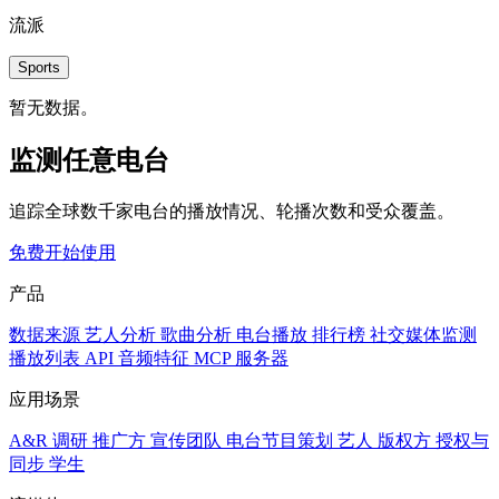
流派
Sports
暂无数据。
监测任意电台
追踪全球数千家电台的播放情况、轮播次数和受众覆盖。
免费开始使用
产品
数据来源
艺人分析
歌曲分析
电台播放
排行榜
社交媒体监测
播放列表
API
音频特征
MCP 服务器
应用场景
A&R 调研
推广方
宣传团队
电台节目策划
艺人
版权方
授权与
同步
学生