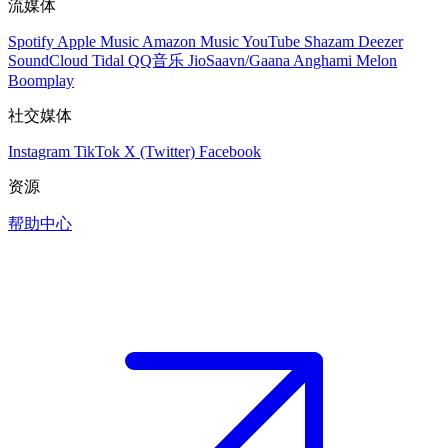
流媒体
Spotify
Apple Music
Amazon Music
YouTube
Shazam
Deezer
SoundCloud
Tidal
QQ音乐
JioSaavn/Gaana
Anghami
Melon
Boomplay
社交媒体
Instagram
TikTok
X (Twitter)
Facebook
资源
帮助中心