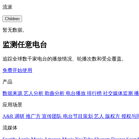
流派
Children
暂无数据。
监测任意电台
追踪全球数千家电台的播放情况、轮播次数和受众覆盖。
免费开始使用
产品
数据来源
艺人分析
歌曲分析
电台播放
排行榜
社交媒体监测
播
应用场景
A&R 调研
推广方
宣传团队
电台节目策划
艺人
版权方
授权与
流媒体