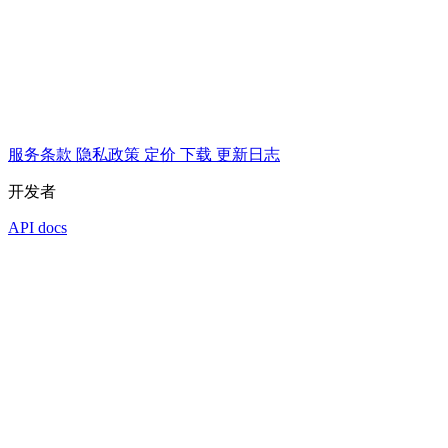
服务条款
隐私政策
定价
下载
更新日志
开发者
API docs