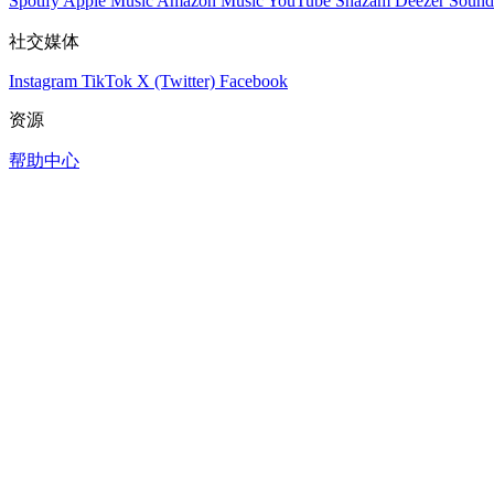
Spotify
Apple Music
Amazon Music
YouTube
Shazam
Deezer
Sound
社交媒体
Instagram
TikTok
X (Twitter)
Facebook
资源
帮助中心