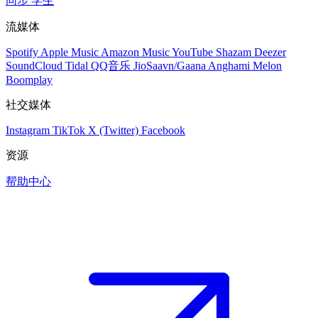
同步
学生
流媒体
Spotify
Apple Music
Amazon Music
YouTube
Shazam
Deezer
SoundCloud
Tidal
QQ音乐
JioSaavn/Gaana
Anghami
Melon
Boomplay
社交媒体
Instagram
TikTok
X (Twitter)
Facebook
资源
帮助中心