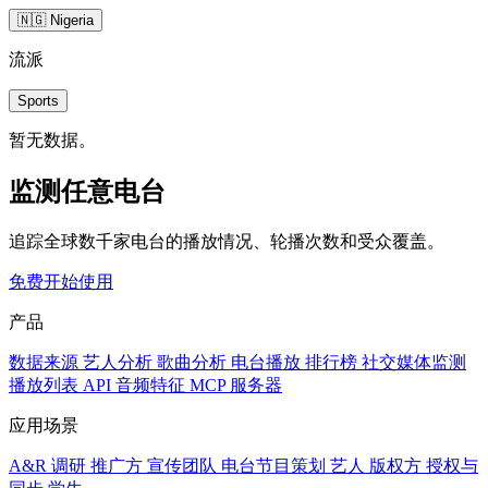
🇳🇬 Nigeria
流派
Sports
暂无数据。
监测任意电台
追踪全球数千家电台的播放情况、轮播次数和受众覆盖。
免费开始使用
产品
数据来源
艺人分析
歌曲分析
电台播放
排行榜
社交媒体监测
播放列表
API
音频特征
MCP 服务器
应用场景
A&R 调研
推广方
宣传团队
电台节目策划
艺人
版权方
授权与