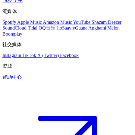
同步
学生
流媒体
Spotify
Apple Music
Amazon Music
YouTube
Shazam
Deezer
SoundCloud
Tidal
QQ音乐
JioSaavn/Gaana
Anghami
Melon
Boomplay
社交媒体
Instagram
TikTok
X (Twitter)
Facebook
资源
帮助中心