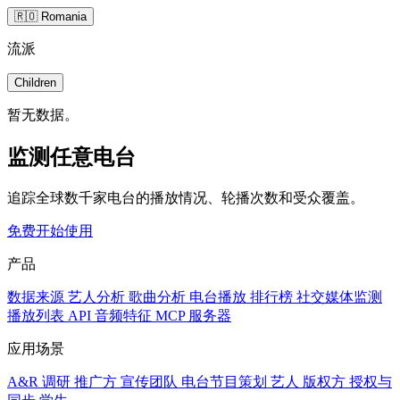
🇷🇴 Romania
流派
Children
暂无数据。
监测任意电台
追踪全球数千家电台的播放情况、轮播次数和受众覆盖。
免费开始使用
产品
数据来源
艺人分析
歌曲分析
电台播放
排行榜
社交媒体监测
播放列表
API
音频特征
MCP 服务器
应用场景
A&R 调研
推广方
宣传团队
电台节目策划
艺人
版权方
授权与