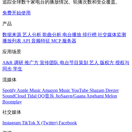
追踪全球数千家电台的播放情况、轮播次数和受众覆盖。
免费开始使用
产品
数据来源
艺人分析
歌曲分析
电台播放
排行榜
社交媒体监测
播放列表
API
音频特征
MCP 服务器
应用场景
A&R 调研
推广方
宣传团队
电台节目策划
艺人
版权方
授权与
同步
学生
流媒体
Spotify
Apple Music
Amazon Music
YouTube
Shazam
Deezer
SoundCloud
Tidal
QQ音乐
JioSaavn/Gaana
Anghami
Melon
Boomplay
社交媒体
Instagram
TikTok
X (Twitter)
Facebook