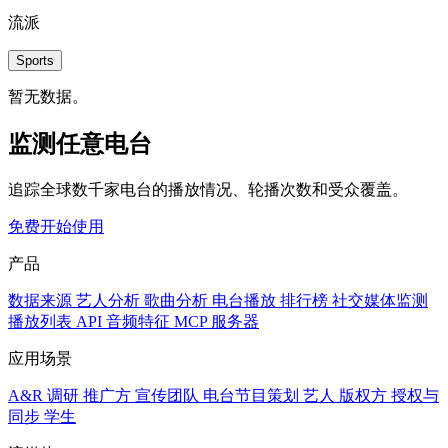
流派
Sports
暂无数据。
监测任意电台
追踪全球数千家电台的播放情况、轮播次数和受众覆盖。
免费开始使用
产品
数据来源
艺人分析
歌曲分析
电台播放
排行榜
社交媒体监测
播放列表
API
音频特征
MCP 服务器
应用场景
A&R 调研
推广方
宣传团队
电台节目策划
艺人
版权方
授权与
同步
学生