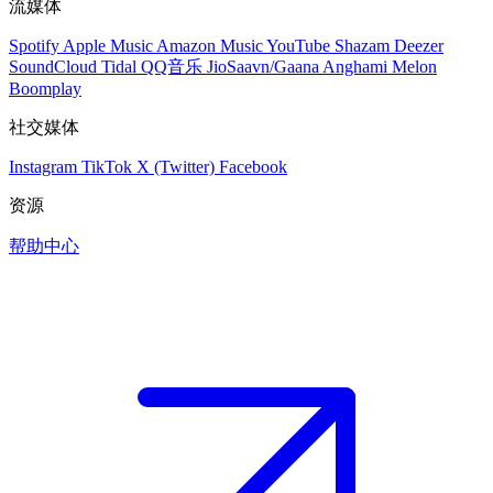
流媒体
Spotify
Apple Music
Amazon Music
YouTube
Shazam
Deezer
SoundCloud
Tidal
QQ音乐
JioSaavn/Gaana
Anghami
Melon
Boomplay
社交媒体
Instagram
TikTok
X (Twitter)
Facebook
资源
帮助中心