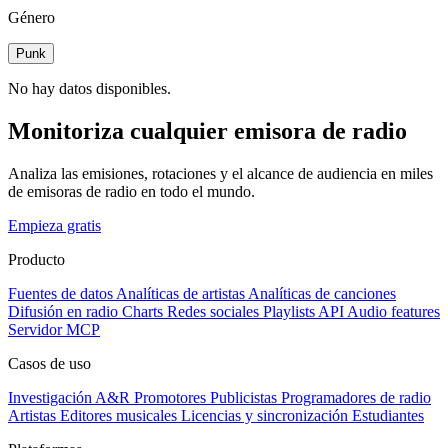
Género
Punk
No hay datos disponibles.
Monitoriza cualquier emisora de radio
Analiza las emisiones, rotaciones y el alcance de audiencia en miles
de emisoras de radio en todo el mundo.
Empieza gratis
Producto
Fuentes de datos
Analíticas de artistas
Analíticas de canciones
Difusión en radio
Charts
Redes sociales
Playlists
API
Audio features
Servidor MCP
Casos de uso
Investigación A&R
Promotores
Publicistas
Programadores de radio
Artistas
Editores musicales
Licencias y sincronización
Estudiantes