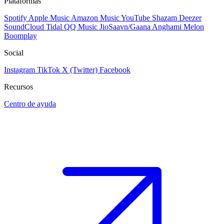
Plataformas
Spotify
Apple Music
Amazon Music
YouTube
Shazam
Deezer
SoundCloud
Tidal
QQ Music
JioSaavn/Gaana
Anghami
Melon
Boomplay
Social
Instagram
TikTok
X (Twitter)
Facebook
Recursos
Centro de ayuda