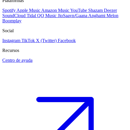
Plataformas
Spotify
Apple Music
Amazon Music
YouTube
Shazam
Deezer
SoundCloud
Tidal
QQ Music
JioSaavn/Gaana
Anghami
Melon
Boomplay
Social
Instagram
TikTok
X (Twitter)
Facebook
Recursos
Centro de ayuda