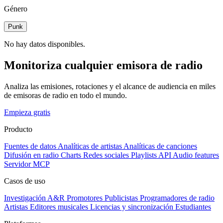
Género
Punk
No hay datos disponibles.
Monitoriza cualquier emisora de radio
Analiza las emisiones, rotaciones y el alcance de audiencia en miles
de emisoras de radio en todo el mundo.
Empieza gratis
Producto
Fuentes de datos
Analíticas de artistas
Analíticas de canciones
Difusión en radio
Charts
Redes sociales
Playlists
API
Audio features
Servidor MCP
Casos de uso
Investigación A&R
Promotores
Publicistas
Programadores de radio
Artistas
Editores musicales
Licencias y sincronización
Estudiantes