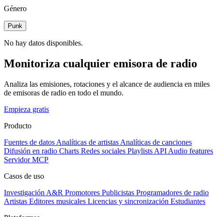
Género
Punk
No hay datos disponibles.
Monitoriza cualquier emisora de radio
Analiza las emisiones, rotaciones y el alcance de audiencia en miles
de emisoras de radio en todo el mundo.
Empieza gratis
Producto
Fuentes de datos
Analíticas de artistas
Analíticas de canciones
Difusión en radio
Charts
Redes sociales
Playlists
API
Audio features
Servidor MCP
Casos de uso
Investigación A&R
Promotores
Publicistas
Programadores de radio
Artistas
Editores musicales
Licencias y sincronización
Estudiantes