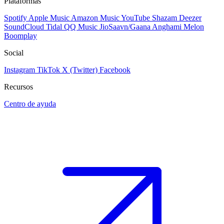
Plataformas
Spotify
Apple Music
Amazon Music
YouTube
Shazam
Deezer
SoundCloud
Tidal
QQ Music
JioSaavn/Gaana
Anghami
Melon
Boomplay
Social
Instagram
TikTok
X (Twitter)
Facebook
Recursos
Centro de ayuda