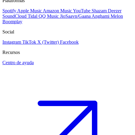
Plataformas
Spotify
Apple Music
Amazon Music
YouTube
Shazam
Deezer
SoundCloud
Tidal
QQ Music
JioSaavn/Gaana
Anghami
Melon
Boomplay
Social
Instagram
TikTok
X (Twitter)
Facebook
Recursos
Centro de ayuda