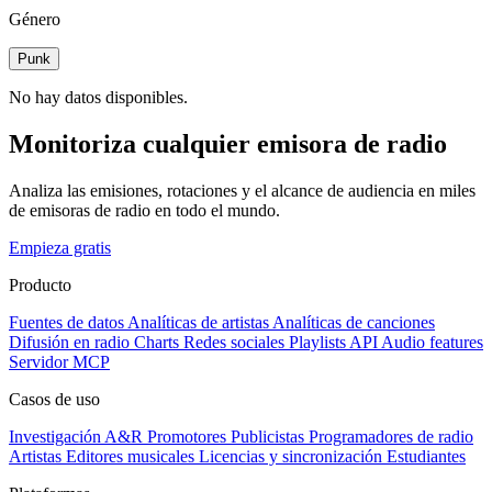
Género
Punk
No hay datos disponibles.
Monitoriza cualquier emisora de radio
Analiza las emisiones, rotaciones y el alcance de audiencia en miles
de emisoras de radio en todo el mundo.
Empieza gratis
Producto
Fuentes de datos
Analíticas de artistas
Analíticas de canciones
Difusión en radio
Charts
Redes sociales
Playlists
API
Audio features
Servidor MCP
Casos de uso
Investigación A&R
Promotores
Publicistas
Programadores de radio
Artistas
Editores musicales
Licencias y sincronización
Estudiantes