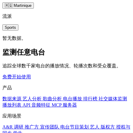
🇲🇶 Martinique
流派
Sports
暂无数据。
监测任意电台
追踪全球数千家电台的播放情况、轮播次数和受众覆盖。
免费开始使用
产品
数据来源
艺人分析
歌曲分析
电台播放
排行榜
社交媒体监测
播放列表
API
音频特征
MCP 服务器
应用场景
A&R 调研
推广方
宣传团队
电台节目策划
艺人
版权方
授权与