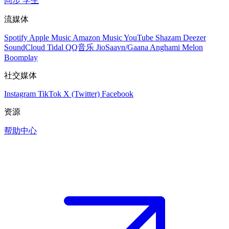
同步
学生
流媒体
Spotify
Apple Music
Amazon Music
YouTube
Shazam
Deezer
SoundCloud
Tidal
QQ音乐
JioSaavn/Gaana
Anghami
Melon
Boomplay
社交媒体
Instagram
TikTok
X (Twitter)
Facebook
资源
帮助中心