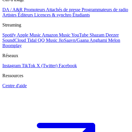
DA / A&R
Promoteurs
Attachés de presse
Programmateurs de radio
Artistes
Éditeurs
Licences & synchro
Étudiants
Streaming
Spotify
Apple Music
Amazon Music
YouTube
Shazam
Deezer
SoundCloud
Tidal
QQ Music
JioSaavn/Gaana
Anghami
Melon
Boomplay
Réseaux
Instagram
TikTok
X (Twitter)
Facebook
Ressources
Centre d'aide