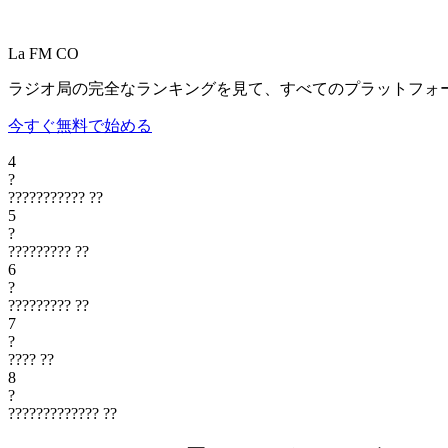
La FM
CO
ラジオ局の完全なランキングを見て、すべてのプラットフォ
今すぐ無料で始める
4
?
???????????
??
5
?
?????????
??
6
?
?????????
??
7
?
????
??
8
?
?????????????
??