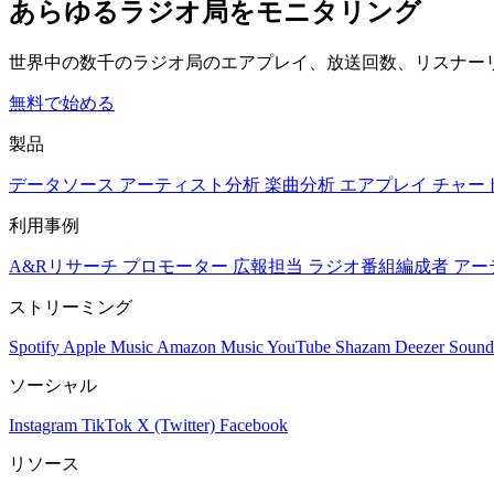
あらゆるラジオ局をモニタリング
世界中の数千のラジオ局のエアプレイ、放送回数、リスナー
無料で始める
製品
データソース
アーティスト分析
楽曲分析
エアプレイ
チャー
利用事例
A&Rリサーチ
プロモーター
広報担当
ラジオ番組編成者
アー
ストリーミング
Spotify
Apple Music
Amazon Music
YouTube
Shazam
Deezer
Sound
ソーシャル
Instagram
TikTok
X (Twitter)
Facebook
リソース