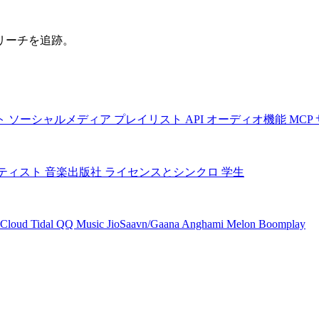
リーチを追跡。
ト
ソーシャルメディア
プレイリスト
API
オーディオ機能
MCP
ティスト
音楽出版社
ライセンスとシンクロ
学生
Cloud
Tidal
QQ Music
JioSaavn/Gaana
Anghami
Melon
Boomplay