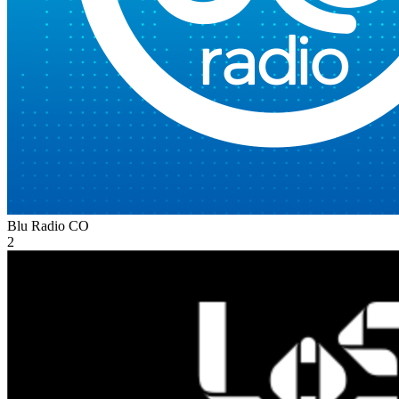
Blu Radio
CO
2