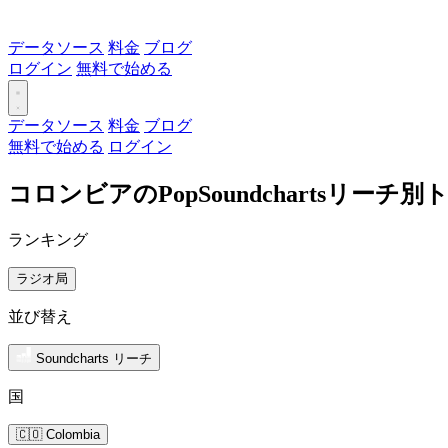
データソース
料金
ブログ
ログイン
無料で始める
データソース
料金
ブログ
無料で始める
ログイン
コロンビアのPopSoundchartsリーチ
ランキング
ラジオ局
並び替え
Soundcharts リーチ
国
🇨🇴 Colombia