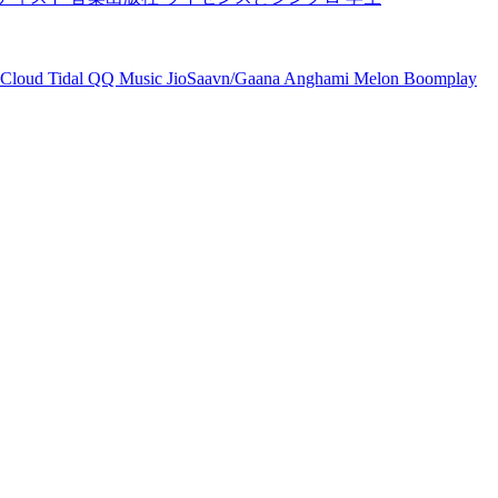
Cloud
Tidal
QQ Music
JioSaavn/Gaana
Anghami
Melon
Boomplay