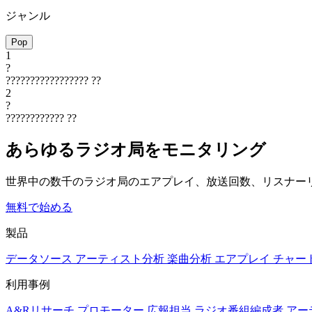
ジャンル
Pop
1
?
?????????????????
??
2
?
????????????
??
あらゆるラジオ局をモニタリング
世界中の数千のラジオ局のエアプレイ、放送回数、リスナー
無料で始める
製品
データソース
アーティスト分析
楽曲分析
エアプレイ
チャー
利用事例
A&Rリサーチ
プロモーター
広報担当
ラジオ番組編成者
アー