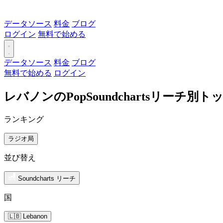
データソース
料金
ブログ
ログイン
無料で始める
データソース
料金
ブログ
無料で始める
ログイン
レバノンのPopSoundchartsリーチ別
ランキング
ラジオ局
並び替え
Soundcharts リーチ
国
🇱🇧 Lebanon