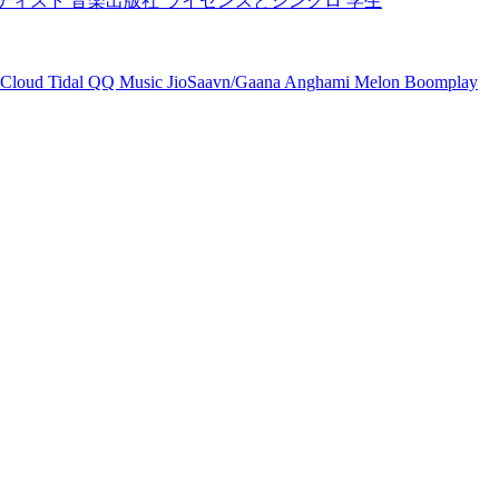
ティスト
音楽出版社
ライセンスとシンクロ
学生
Cloud
Tidal
QQ Music
JioSaavn/Gaana
Anghami
Melon
Boomplay