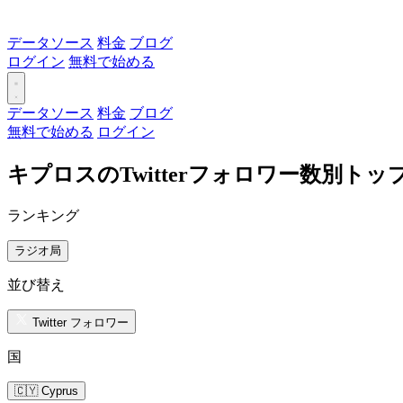
データソース
料金
ブログ
ログイン
無料で始める
データソース
料金
ブログ
無料で始める
ログイン
キプロスのTwitterフォロワー数別ト
ランキング
ラジオ局
並び替え
Twitter フォロワー
国
🇨🇾 Cyprus