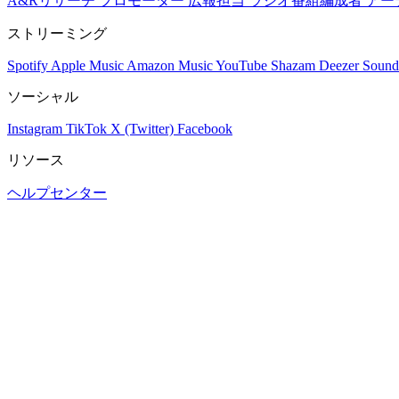
A&Rリサーチ
プロモーター
広報担当
ラジオ番組編成者
アー
ストリーミング
Spotify
Apple Music
Amazon Music
YouTube
Shazam
Deezer
Sound
ソーシャル
Instagram
TikTok
X (Twitter)
Facebook
リソース
ヘルプセンター