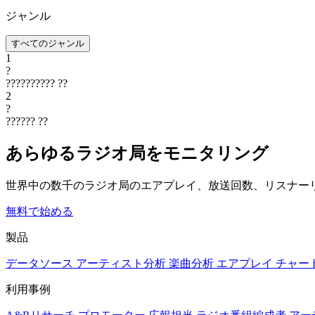
ジャンル
すべてのジャンル
1
?
??????????
??
2
?
??????
??
あらゆるラジオ局をモニタリング
世界中の数千のラジオ局のエアプレイ、放送回数、リスナー
無料で始める
製品
データソース
アーティスト分析
楽曲分析
エアプレイ
チャー
利用事例