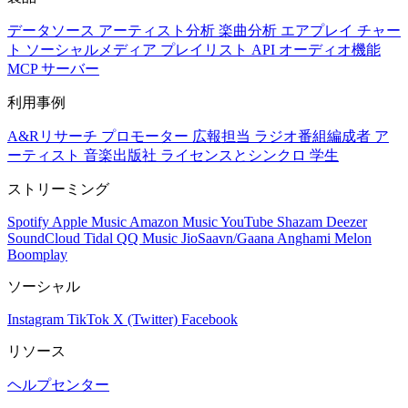
データソース
アーティスト分析
楽曲分析
エアプレイ
チャー
ト
ソーシャルメディア
プレイリスト
API
オーディオ機能
MCP サーバー
利用事例
A&Rリサーチ
プロモーター
広報担当
ラジオ番組編成者
ア
ーティスト
音楽出版社
ライセンスとシンクロ
学生
ストリーミング
Spotify
Apple Music
Amazon Music
YouTube
Shazam
Deezer
SoundCloud
Tidal
QQ Music
JioSaavn/Gaana
Anghami
Melon
Boomplay
ソーシャル
Instagram
TikTok
X (Twitter)
Facebook
リソース
ヘルプセンター