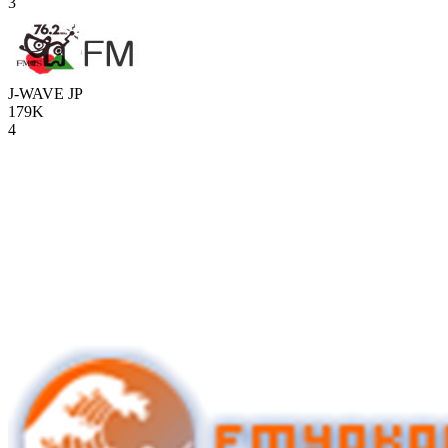
3
J-WAVE
JP
179K
4