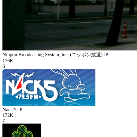
Nippon Broadcasting System, Inc. (ニッポン放送)
JP
176K
6
Nack 5
JP
172K
7