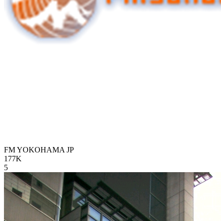
FM YOKOHAMA
JP
177K
5