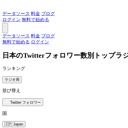
データソース
料金
ブログ
ログイン
無料で始める
データソース
料金
ブログ
無料で始める
ログイン
日本のTwitterフォロワー数別トップラ
ランキング
ラジオ局
並び替え
Twitter フォロワー
国
🇯🇵 Japan