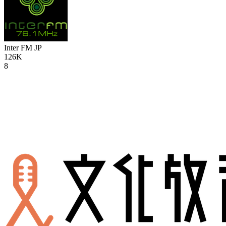
Inter FM
JP
126K
8