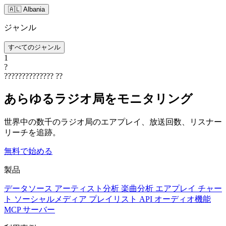
🇦🇱 Albania
ジャンル
すべてのジャンル
1
?
??????????????
??
あらゆるラジオ局をモニタリング
世界中の数千のラジオ局のエアプレイ、放送回数、リスナー
リーチを追跡。
無料で始める
製品
データソース
アーティスト分析
楽曲分析
エアプレイ
チャー
ト
ソーシャルメディア
プレイリスト
API
オーディオ機能
MCP サーバー