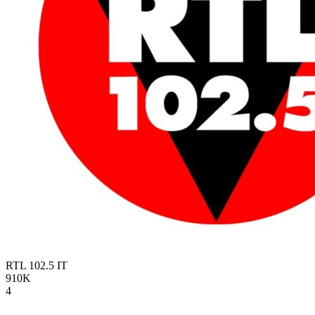
RTL 102.5
IT
910K
4