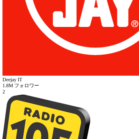
Deejay
IT
1.8M
フォロワー
2