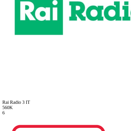
Rai Radio 3
IT
560K
6