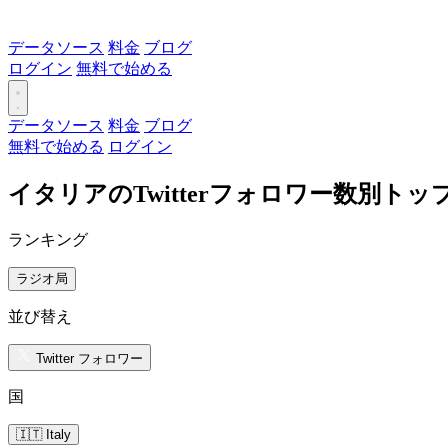
データソース
料金
ブログ
ログイン
無料で始める
データソース
料金
ブログ
無料で始める
ログイン
イタリアのTwitterフォロワー数別ト
ランキング
ラジオ局
並び替え
Twitter フォロワー
国
🇮🇹 Italy