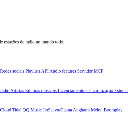
e estações de rádio no mundo todo.
Redes sociais
Playlists
API
Audio features
Servidor MCP
rádio
Artistas
Editoras musicais
Licenciamento e sincronização
Estudan
Cloud
Tidal
QQ Music
JioSaavn/Gaana
Anghami
Melon
Boomplay