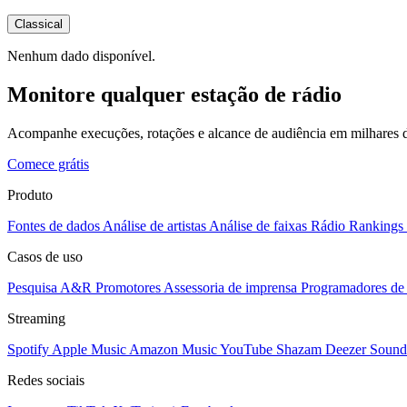
Classical
Nenhum dado disponível.
Monitore qualquer estação de rádio
Acompanhe execuções, rotações e alcance de audiência em milhares d
Comece grátis
Produto
Fontes de dados
Análise de artistas
Análise de faixas
Rádio
Rankings
Casos de uso
Pesquisa A&R
Promotores
Assessoria de imprensa
Programadores de 
Streaming
Spotify
Apple Music
Amazon Music
YouTube
Shazam
Deezer
Sound
Redes sociais