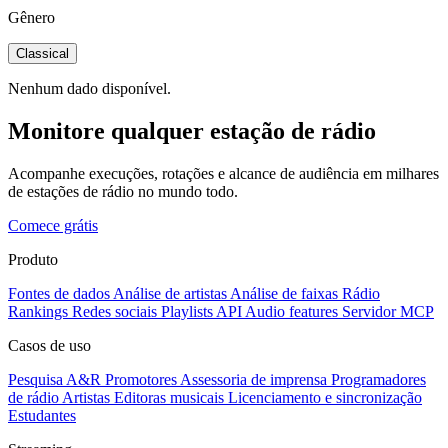
Gênero
Classical
Nenhum dado disponível.
Monitore qualquer estação de rádio
Acompanhe execuções, rotações e alcance de audiência em milhares
de estações de rádio no mundo todo.
Comece grátis
Produto
Fontes de dados
Análise de artistas
Análise de faixas
Rádio
Rankings
Redes sociais
Playlists
API
Audio features
Servidor MCP
Casos de uso
Pesquisa A&R
Promotores
Assessoria de imprensa
Programadores
de rádio
Artistas
Editoras musicais
Licenciamento e sincronização
Estudantes