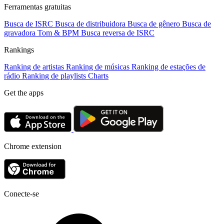
Ferramentas gratuitas
Busca de ISRC
Busca de distribuidora
Busca de gênero
Busca de
gravadora
Tom & BPM
Busca reversa de ISRC
Rankings
Ranking de artistas
Ranking de músicas
Ranking de estações de
rádio
Ranking de playlists
Charts
Get the apps
Chrome extension
Conecte-se