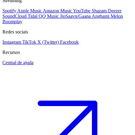
Streaming
Spotify
Apple Music
Amazon Music
YouTube
Shazam
Deezer
SoundCloud
Tidal
QQ Music
JioSaavn/Gaana
Anghami
Melon
Boomplay
Redes sociais
Instagram
TikTok
X (Twitter)
Facebook
Recursos
Central de ajuda