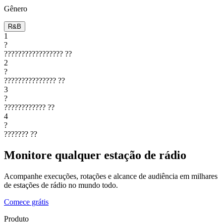
Gênero
R&B
1
?
?????????????????
??
2
?
???????????????
??
3
?
????????????
??
4
?
???????
??
Monitore qualquer estação de rádio
Acompanhe execuções, rotações e alcance de audiência em milhares
de estações de rádio no mundo todo.
Comece grátis
Produto