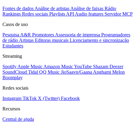
Fontes de dados
Análise de artistas
Análise de faixas
Rádio
Rankings
Redes sociais
Playlists
API
Audio features
Servidor MCP
Casos de uso
Pesquisa A&R
Promotores
Assessoria de imprensa
Programadores
de rádio
Artistas
Editoras musicais
Licenciamento e sincronização
Estudantes
Streaming
Spotify
Apple Music
Amazon Music
YouTube
Shazam
Deezer
SoundCloud
Tidal
QQ Music
JioSaavn/Gaana
Anghami
Melon
Boomplay
Redes sociais
Instagram
TikTok
X (Twitter)
Facebook
Recursos
Central de ajuda