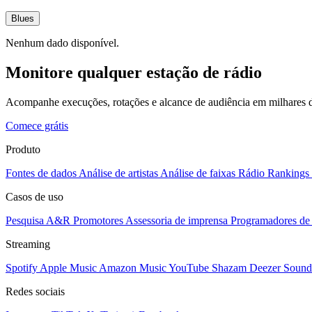
Blues
Nenhum dado disponível.
Monitore qualquer estação de rádio
Acompanhe execuções, rotações e alcance de audiência em milhares d
Comece grátis
Produto
Fontes de dados
Análise de artistas
Análise de faixas
Rádio
Rankings
Casos de uso
Pesquisa A&R
Promotores
Assessoria de imprensa
Programadores de 
Streaming
Spotify
Apple Music
Amazon Music
YouTube
Shazam
Deezer
Sound
Redes sociais