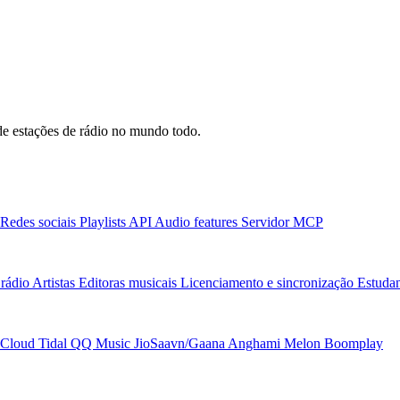
e estações de rádio no mundo todo.
Redes sociais
Playlists
API
Audio features
Servidor MCP
rádio
Artistas
Editoras musicais
Licenciamento e sincronização
Estudan
Cloud
Tidal
QQ Music
JioSaavn/Gaana
Anghami
Melon
Boomplay