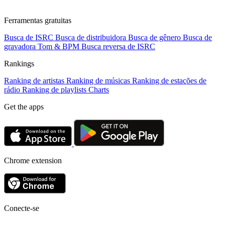
Ferramentas gratuitas
Busca de ISRC
Busca de distribuidora
Busca de gênero
Busca de
gravadora
Tom & BPM
Busca reversa de ISRC
Rankings
Ranking de artistas
Ranking de músicas
Ranking de estações de
rádio
Ranking de playlists
Charts
Get the apps
Chrome extension
Conecte-se