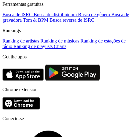
Ferramentas gratuitas
Busca de ISRC
Busca de distribuidora
Busca de gênero
Busca de
gravadora
Tom & BPM
Busca reversa de ISRC
Rankings
Ranking de artistas
Ranking de músicas
Ranking de estações de
rádio
Ranking de playlists
Charts
Get the apps
Chrome extension
Conecte-se