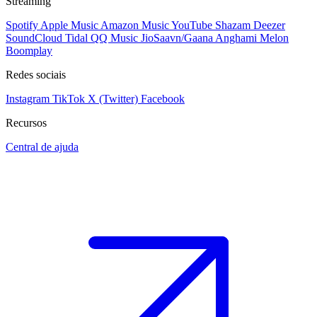
Streaming
Spotify
Apple Music
Amazon Music
YouTube
Shazam
Deezer
SoundCloud
Tidal
QQ Music
JioSaavn/Gaana
Anghami
Melon
Boomplay
Redes sociais
Instagram
TikTok
X (Twitter)
Facebook
Recursos
Central de ajuda