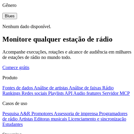
Gênero
Blues
Nenhum dado disponível.
Monitore qualquer estação de rádio
Acompanhe execuções, rotações e alcance de audiência em milhares
de estações de rádio no mundo todo.
Comece grátis
Produto
Fontes de dados
Análise de artistas
Análise de faixas
Rádio
Rankings
Redes sociais
Playlists
API
Audio features
Servidor MCP
Casos de uso
Pesquisa A&R
Promotores
Assessoria de imprensa
Programadores
de rádio
Artistas
Editoras musicais
Licenciamento e sincronização
Estudantes