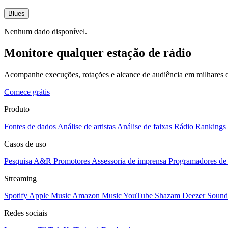
Blues
Nenhum dado disponível.
Monitore qualquer estação de rádio
Acompanhe execuções, rotações e alcance de audiência em milhares d
Comece grátis
Produto
Fontes de dados
Análise de artistas
Análise de faixas
Rádio
Rankings
Casos de uso
Pesquisa A&R
Promotores
Assessoria de imprensa
Programadores de 
Streaming
Spotify
Apple Music
Amazon Music
YouTube
Shazam
Deezer
Sound
Redes sociais