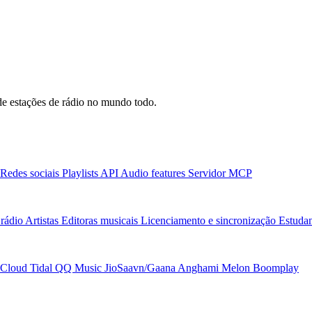
e estações de rádio no mundo todo.
Redes sociais
Playlists
API
Audio features
Servidor MCP
rádio
Artistas
Editoras musicais
Licenciamento e sincronização
Estudan
Cloud
Tidal
QQ Music
JioSaavn/Gaana
Anghami
Melon
Boomplay