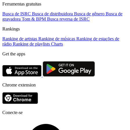
Ferramentas gratuitas
Busca de ISRC
Busca de distribuidora
Busca de gênero
Busca de
gravadora
Tom & BPM
Busca reversa de ISRC
Rankings
Ranking de artistas
Ranking de músicas
Ranking de estações de
rádio
Ranking de playlists
Charts
Get the apps
Chrome extension
Conecte-se