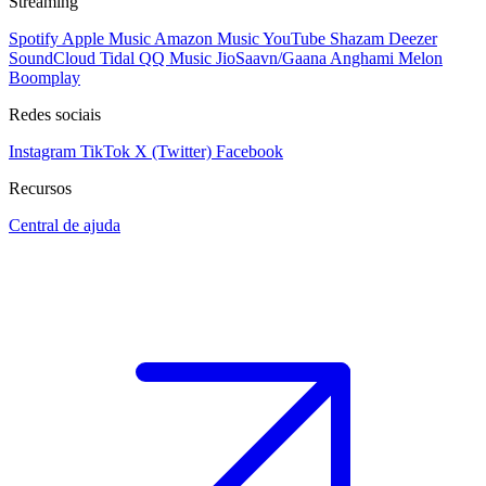
Streaming
Spotify
Apple Music
Amazon Music
YouTube
Shazam
Deezer
SoundCloud
Tidal
QQ Music
JioSaavn/Gaana
Anghami
Melon
Boomplay
Redes sociais
Instagram
TikTok
X (Twitter)
Facebook
Recursos
Central de ajuda