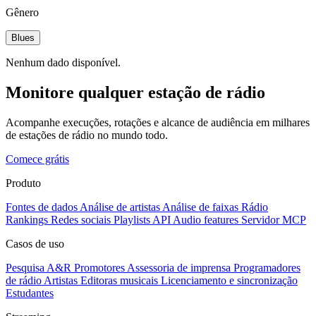
Gênero
Blues
Nenhum dado disponível.
Monitore qualquer estação de rádio
Acompanhe execuções, rotações e alcance de audiência em milhares
de estações de rádio no mundo todo.
Comece grátis
Produto
Fontes de dados
Análise de artistas
Análise de faixas
Rádio
Rankings
Redes sociais
Playlists
API
Audio features
Servidor MCP
Casos de uso
Pesquisa A&R
Promotores
Assessoria de imprensa
Programadores
de rádio
Artistas
Editoras musicais
Licenciamento e sincronização
Estudantes