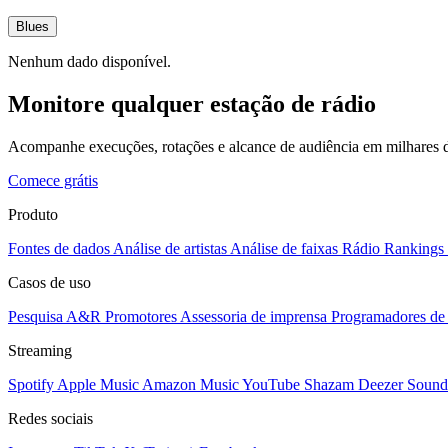
Blues
Nenhum dado disponível.
Monitore qualquer estação de rádio
Acompanhe execuções, rotações e alcance de audiência em milhares d
Comece grátis
Produto
Fontes de dados
Análise de artistas
Análise de faixas
Rádio
Rankings
Casos de uso
Pesquisa A&R
Promotores
Assessoria de imprensa
Programadores de 
Streaming
Spotify
Apple Music
Amazon Music
YouTube
Shazam
Deezer
Sound
Redes sociais