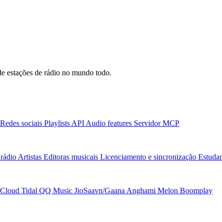
e estações de rádio no mundo todo.
Redes sociais
Playlists
API
Audio features
Servidor MCP
rádio
Artistas
Editoras musicais
Licenciamento e sincronização
Estudan
Cloud
Tidal
QQ Music
JioSaavn/Gaana
Anghami
Melon
Boomplay