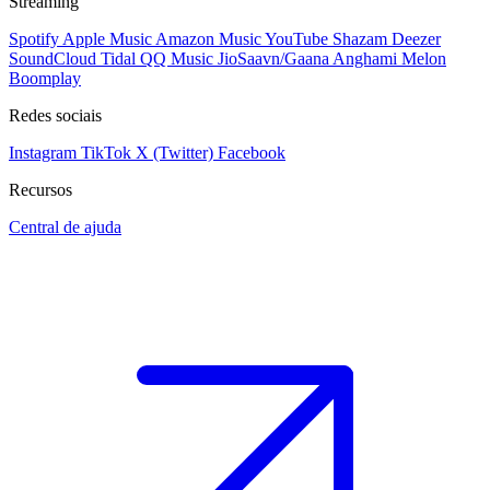
Streaming
Spotify
Apple Music
Amazon Music
YouTube
Shazam
Deezer
SoundCloud
Tidal
QQ Music
JioSaavn/Gaana
Anghami
Melon
Boomplay
Redes sociais
Instagram
TikTok
X (Twitter)
Facebook
Recursos
Central de ajuda