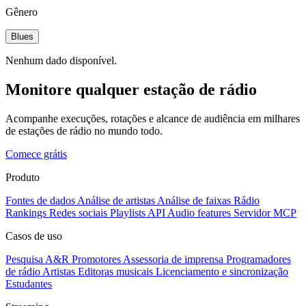
Gênero
Blues
Nenhum dado disponível.
Monitore qualquer estação de rádio
Acompanhe execuções, rotações e alcance de audiência em milhares
de estações de rádio no mundo todo.
Comece grátis
Produto
Fontes de dados
Análise de artistas
Análise de faixas
Rádio
Rankings
Redes sociais
Playlists
API
Audio features
Servidor MCP
Casos de uso
Pesquisa A&R
Promotores
Assessoria de imprensa
Programadores
de rádio
Artistas
Editoras musicais
Licenciamento e sincronização
Estudantes