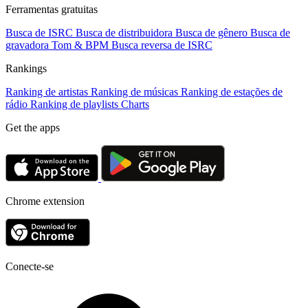
Ferramentas gratuitas
Busca de ISRC
Busca de distribuidora
Busca de gênero
Busca de
gravadora
Tom & BPM
Busca reversa de ISRC
Rankings
Ranking de artistas
Ranking de músicas
Ranking de estações de
rádio
Ranking de playlists
Charts
Get the apps
Chrome extension
Conecte-se