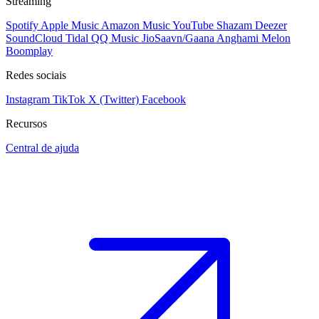
Streaming
Spotify
Apple Music
Amazon Music
YouTube
Shazam
Deezer
SoundCloud
Tidal
QQ Music
JioSaavn/Gaana
Anghami
Melon
Boomplay
Redes sociais
Instagram
TikTok
X (Twitter)
Facebook
Recursos
Central de ajuda