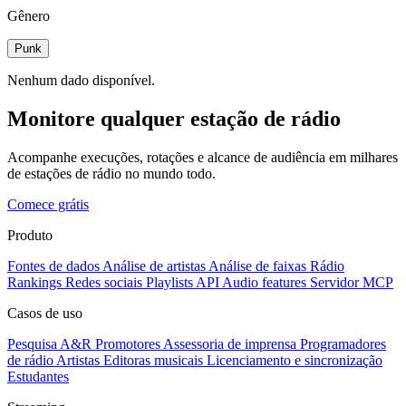
Gênero
Punk
Nenhum dado disponível.
Monitore qualquer estação de rádio
Acompanhe execuções, rotações e alcance de audiência em milhares
de estações de rádio no mundo todo.
Comece grátis
Produto
Fontes de dados
Análise de artistas
Análise de faixas
Rádio
Rankings
Redes sociais
Playlists
API
Audio features
Servidor MCP
Casos de uso
Pesquisa A&R
Promotores
Assessoria de imprensa
Programadores
de rádio
Artistas
Editoras musicais
Licenciamento e sincronização
Estudantes