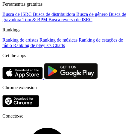
Ferramentas gratuitas
Busca de ISRC
Busca de distribuidora
Busca de gênero
Busca de
gravadora
Tom & BPM
Busca reversa de ISRC
Rankings
Ranking de artistas
Ranking de músicas
Ranking de estações de
rádio
Ranking de playlists
Charts
Get the apps
Chrome extension
Conecte-se