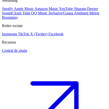
Streaming
Spotify
Apple Music
Amazon Music
YouTube
Shazam
Deezer
SoundCloud
Tidal
QQ Music
JioSaavn/Gaana
Anghami
Melon
Boomplay
Redes sociais
Instagram
TikTok
X (Twitter)
Facebook
Recursos
Central de ajuda