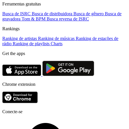
Ferramentas gratuitas
Busca de ISRC
Busca de distribuidora
Busca de gênero
Busca de
gravadora
Tom & BPM
Busca reversa de ISRC
Rankings
Ranking de artistas
Ranking de músicas
Ranking de estações de
rádio
Ranking de playlists
Charts
Get the apps
Chrome extension
Conecte-se