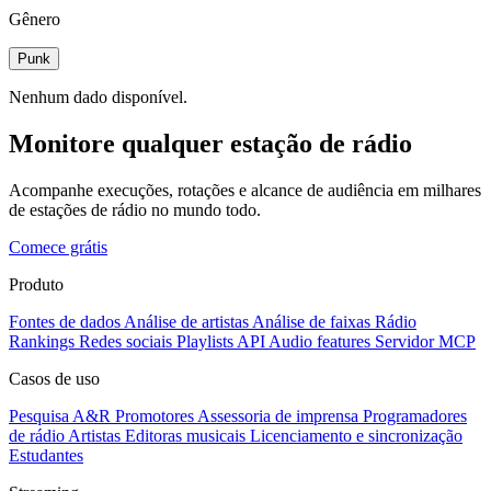
Gênero
Punk
Nenhum dado disponível.
Monitore qualquer estação de rádio
Acompanhe execuções, rotações e alcance de audiência em milhares
de estações de rádio no mundo todo.
Comece grátis
Produto
Fontes de dados
Análise de artistas
Análise de faixas
Rádio
Rankings
Redes sociais
Playlists
API
Audio features
Servidor MCP
Casos de uso
Pesquisa A&R
Promotores
Assessoria de imprensa
Programadores
de rádio
Artistas
Editoras musicais
Licenciamento e sincronização
Estudantes