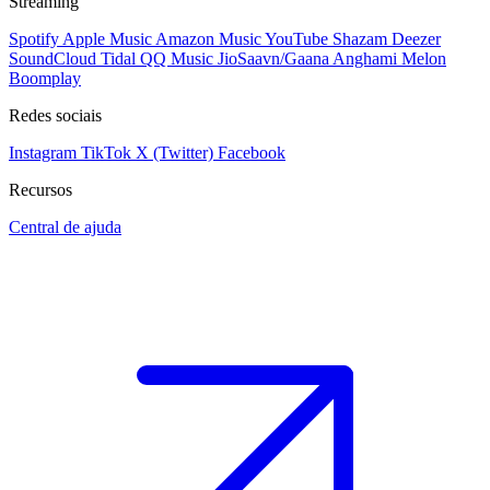
Streaming
Spotify
Apple Music
Amazon Music
YouTube
Shazam
Deezer
SoundCloud
Tidal
QQ Music
JioSaavn/Gaana
Anghami
Melon
Boomplay
Redes sociais
Instagram
TikTok
X (Twitter)
Facebook
Recursos
Central de ajuda