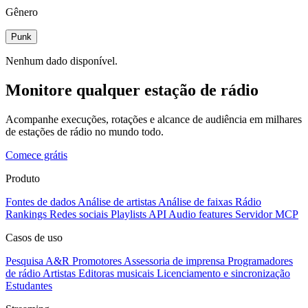
Gênero
Punk
Nenhum dado disponível.
Monitore qualquer estação de rádio
Acompanhe execuções, rotações e alcance de audiência em milhares
de estações de rádio no mundo todo.
Comece grátis
Produto
Fontes de dados
Análise de artistas
Análise de faixas
Rádio
Rankings
Redes sociais
Playlists
API
Audio features
Servidor MCP
Casos de uso
Pesquisa A&R
Promotores
Assessoria de imprensa
Programadores
de rádio
Artistas
Editoras musicais
Licenciamento e sincronização
Estudantes