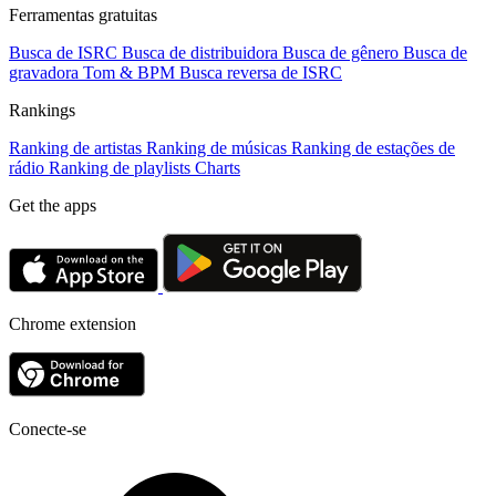
Ferramentas gratuitas
Busca de ISRC
Busca de distribuidora
Busca de gênero
Busca de
gravadora
Tom & BPM
Busca reversa de ISRC
Rankings
Ranking de artistas
Ranking de músicas
Ranking de estações de
rádio
Ranking de playlists
Charts
Get the apps
Chrome extension
Conecte-se