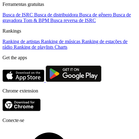
Ferramentas gratuitas
Busca de ISRC
Busca de distribuidora
Busca de gênero
Busca de
gravadora
Tom & BPM
Busca reversa de ISRC
Rankings
Ranking de artistas
Ranking de músicas
Ranking de estações de
rádio
Ranking de playlists
Charts
Get the apps
Chrome extension
Conecte-se