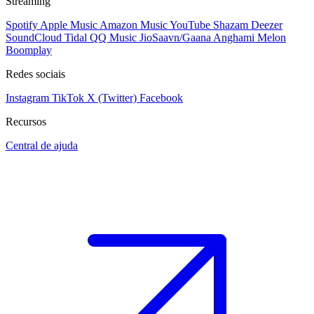
Streaming
Spotify
Apple Music
Amazon Music
YouTube
Shazam
Deezer
SoundCloud
Tidal
QQ Music
JioSaavn/Gaana
Anghami
Melon
Boomplay
Redes sociais
Instagram
TikTok
X (Twitter)
Facebook
Recursos
Central de ajuda