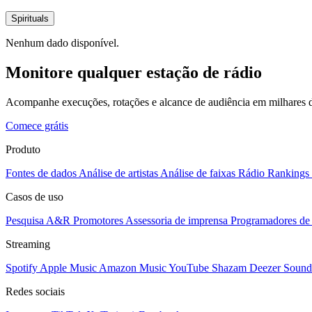
Spirituals
Nenhum dado disponível.
Monitore qualquer estação de rádio
Acompanhe execuções, rotações e alcance de audiência em milhares d
Comece grátis
Produto
Fontes de dados
Análise de artistas
Análise de faixas
Rádio
Rankings
Casos de uso
Pesquisa A&R
Promotores
Assessoria de imprensa
Programadores de 
Streaming
Spotify
Apple Music
Amazon Music
YouTube
Shazam
Deezer
Sound
Redes sociais