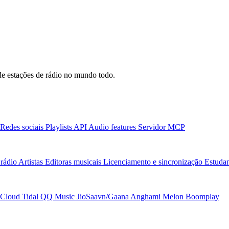
e estações de rádio no mundo todo.
Redes sociais
Playlists
API
Audio features
Servidor MCP
rádio
Artistas
Editoras musicais
Licenciamento e sincronização
Estudan
Cloud
Tidal
QQ Music
JioSaavn/Gaana
Anghami
Melon
Boomplay