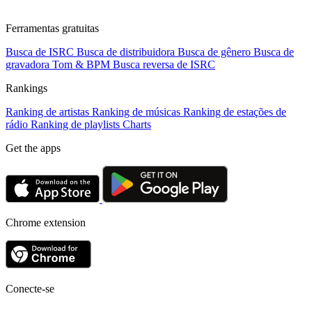
Ferramentas gratuitas
Busca de ISRC
Busca de distribuidora
Busca de gênero
Busca de
gravadora
Tom & BPM
Busca reversa de ISRC
Rankings
Ranking de artistas
Ranking de músicas
Ranking de estações de
rádio
Ranking de playlists
Charts
Get the apps
Chrome extension
Conecte-se