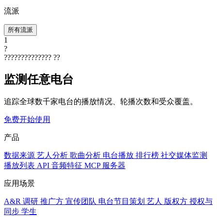
流派
所有流派
1
?
??????????????
??
监测任意电台
追踪全球数千家电台的播放情况、轮播次数和受众覆盖。
免费开始使用
产品
数据来源
艺人分析
歌曲分析
电台播放
排行榜
社交媒体监测
播放列表
API
音频特征
MCP 服务器
应用场景
A&R 调研
推广方
宣传团队
电台节目策划
艺人
版权方
授权与
同步
学生