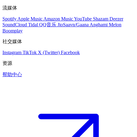
流媒体
Spotify
Apple Music
Amazon Music
YouTube
Shazam
Deezer
SoundCloud
Tidal
QQ音乐
JioSaavn/Gaana
Anghami
Melon
Boomplay
社交媒体
Instagram
TikTok
X (Twitter)
Facebook
资源
帮助中心