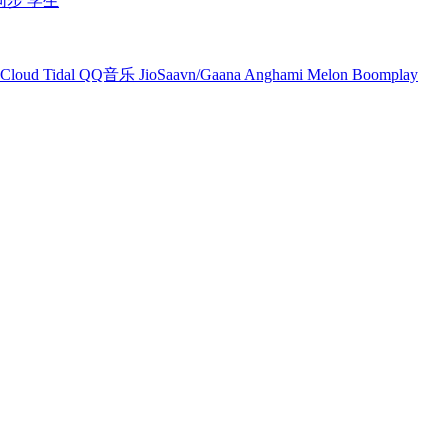
同步
学生
Cloud
Tidal
QQ音乐
JioSaavn/Gaana
Anghami
Melon
Boomplay