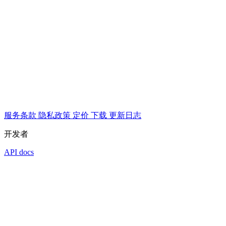
服务条款
隐私政策
定价
下载
更新日志
开发者
API docs