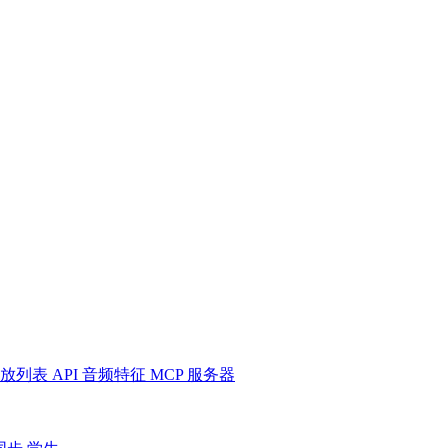
放列表
API
音频特征
MCP 服务器