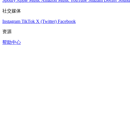
Spotify
Apple Music
Amazon Music
YouTube
Shazam
Deezer
Sound
社交媒体
Instagram
TikTok
X (Twitter)
Facebook
资源
帮助中心