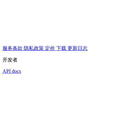
服务条款
隐私政策
定价
下载
更新日志
开发者
API docs