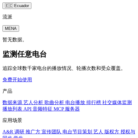
🇪🇨 Ecuador
流派
MENA
暂无数据。
监测任意电台
追踪全球数千家电台的播放情况、轮播次数和受众覆盖。
免费开始使用
产品
数据来源
艺人分析
歌曲分析
电台播放
排行榜
社交媒体监测
播放列表
API
音频特征
MCP 服务器
应用场景
A&R 调研
推广方
宣传团队
电台节目策划
艺人
版权方
授权与