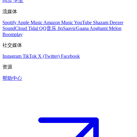
同步
学生
流媒体
Spotify
Apple Music
Amazon Music
YouTube
Shazam
Deezer
SoundCloud
Tidal
QQ音乐
JioSaavn/Gaana
Anghami
Melon
Boomplay
社交媒体
Instagram
TikTok
X (Twitter)
Facebook
资源
帮助中心